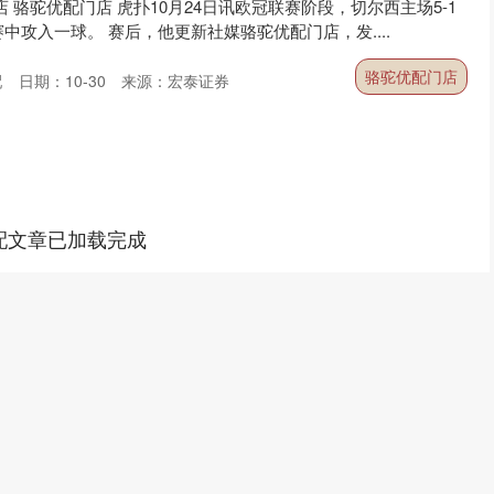
 骆驼优配门店 虎扑10月24日讯欧冠联赛阶段，切尔西主场5-1
中攻入一球。 赛后，他更新社媒骆驼优配门店，发....
骆驼优配门店
配
日期：10-30
来源：宏泰证券
配文章已加载完成