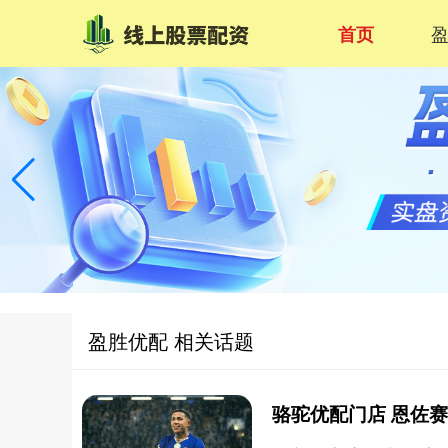
首页
盈胜优配 相关话题
骆驼优配门店 恩佐赛