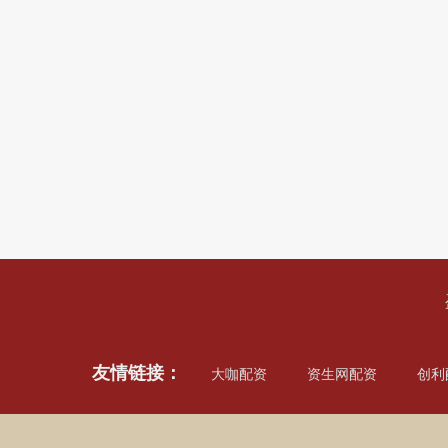
友情链接：
大咖配资
资生网配资
创利