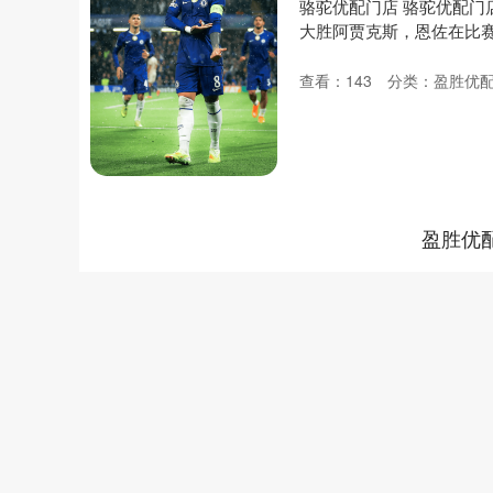
骆驼优配门店 骆驼优配门店
大胜阿贾克斯，恩佐在比赛
查看：
143
分类：
盈胜优
盈胜优